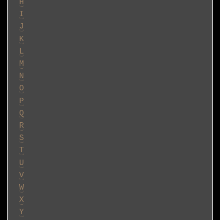
H
I
J
K
L
M
N
O
P
Q
R
S
T
U
V
W
X
Y