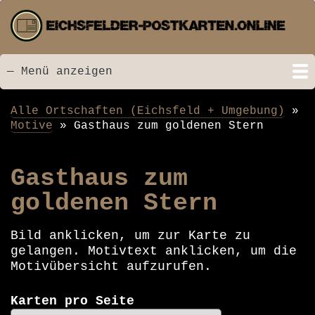
Direkt
zum
Inhalt
— Menü anzeigen
Menü
Startseite
Neu hinzugefügt
Postkarten
Bildarchiv
Videos
Suche
Kontakt
Links
Spende
Alle Ortschaften (Eichsfeld + Umgebung)
Pfadnavigation
Motive
Gasthaus zum goldenen Stern
Gasthaus zum
goldenen Stern
Bild anklicken, um zur Karte zu
gelangen. Motivtext anklicken, um die
Motivübersicht aufzurufen.
Karten pro Seite