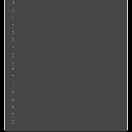
J
K
L
M
N
O
P
Q
R
S
T
U
V
W
X
Y
Z