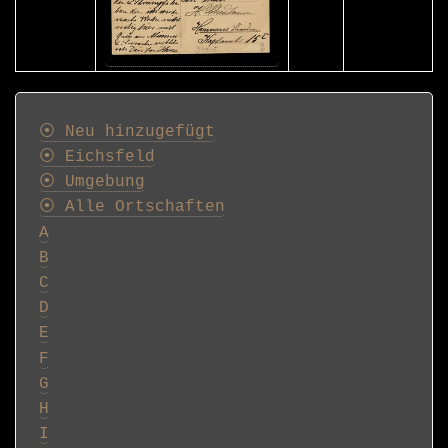
Postkarten
⦿ Neu hinzugefügt
⦿ Eichsfeld
⦿ Umgebung
⦿ Alle Ortschaften
A
B
C
D
E
F
G
H
I