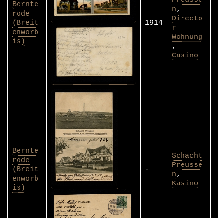
Bernte
n
,
rode
Directo
(Breit
1914
r
enworb
Wohnung
is)
,
Casino
Bernte
Schacht
rode
Preusse
(Breit
-
n
,
enworb
Kasino
is)