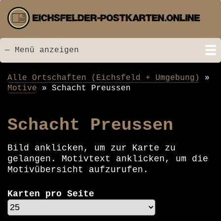
Direkt
zum
Inhalt
— Menü anzeigen
Menü
Startseite
Neu hinzugefügt
Postkarten
Bildarchiv
Videos
Suche
Kontakt
Links
Spende
Alle Ortschaften (Eichsfeld + Umgebung)
Pfadnavigation
Motive
Schacht Preussen
Schacht Preussen
Bild anklicken, um zur Karte zu
gelangen. Motivtext anklicken, um die
Motivübersicht aufzurufen.
Karten pro Seite