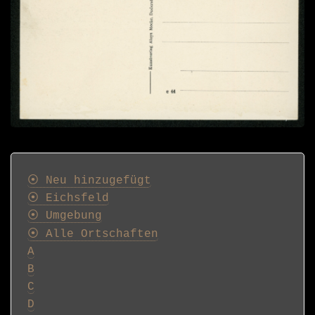
Postkarten
⦿ Neu hinzugefügt
⦿ Eichsfeld
⦿ Umgebung
⦿ Alle Ortschaften
A
B
C
D