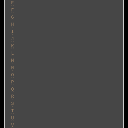
E
F
G
H
I
J
K
L
M
N
O
P
Q
R
S
T
U
V