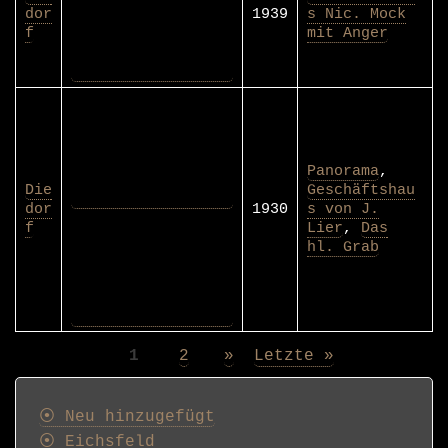
Panorama
,
Die
Geschäftshau
dor
1930
s von J.
f
Lier
,
Das
hl. Grab
Page
1
Page
2
Nächste
»
Letzte
Letzte »
Seitennummerierung
Seite
Seite
Postkarten
⦿ Neu hinzugefügt
⦿ Eichsfeld
⦿ Umgebung
⦿ Alle Ortschaften
A
B
C
D
E
F