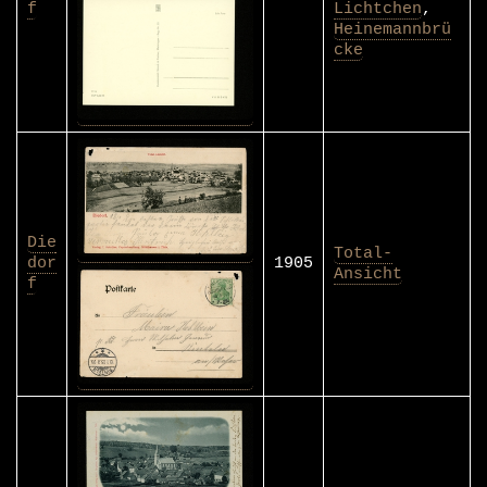
f
Lichtchen
,
Heinemannbrü
cke
Die
Total-
dor
1905
Ansicht
f