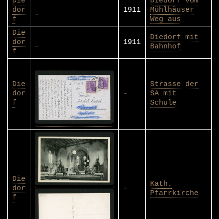
Die
Diedorf vom
dor
1911
Mühlhäuser
f
Weg aus
Die
Diedorf mit
dor
1911
Bahnhof
f
Die
Strasse der
dor
-
SA mit
f
Schule
Die
Kath.
dor
-
Pfarrkirche
f