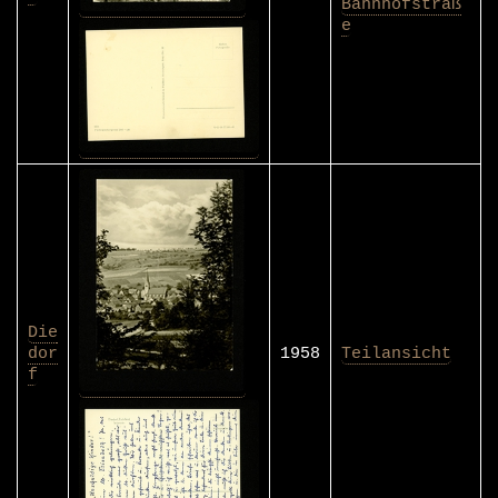
Bahnhofstraß
e
Die
dor
1958
Teilansicht
f