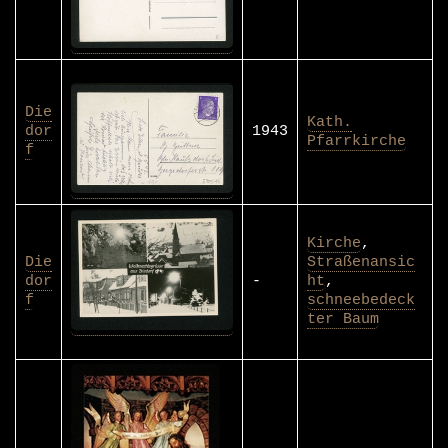
Die
Kath.
dor
1943
Pfarrkirche
f
Kirche
,
Die
Straßenansic
dor
-
ht
,
f
schneebedeck
ter Baum