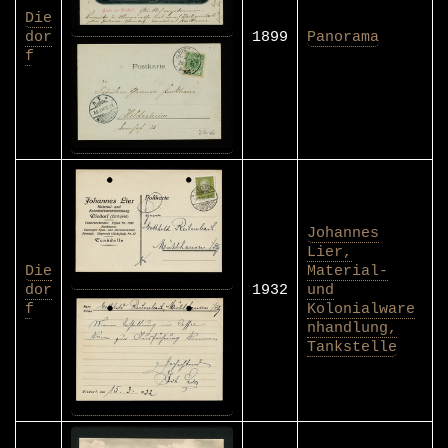
Die
dor
1899
Panorama
f
Johannes
Lier,
Die
Material-
dor
1932
und
f
Kolonialware
nhandlung,
Tankstelle