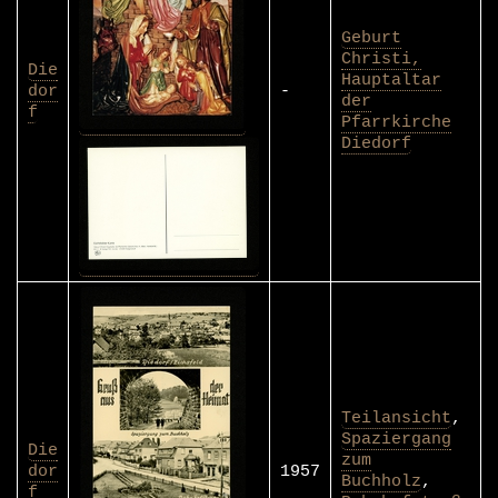
Geburt
Christi,
Die
Hauptaltar
dor
-
der
f
Pfarrkirche
Diedorf
Teilansicht
,
Spaziergang
Die
zum
dor
1957
Buchholz
,
f