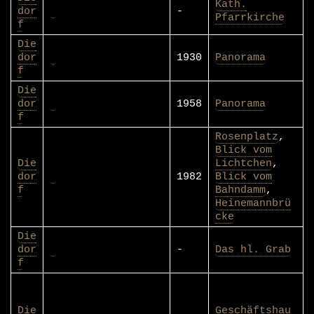
Kath.
dor
-
Pfarrkirche
f
Die
dor
1930
Panorama
f
Die
dor
1958
Panorama
f
Rosenplatz
,
Blick vom
Die
Lichtchen
,
dor
1982
Blick vom
f
Bahndamm
,
Heinemannbrü
cke
Die
dor
-
Das hl. Grab
f
Die
Geschäftshau
dor
1939
s Nic. Mock
f
mit Anger