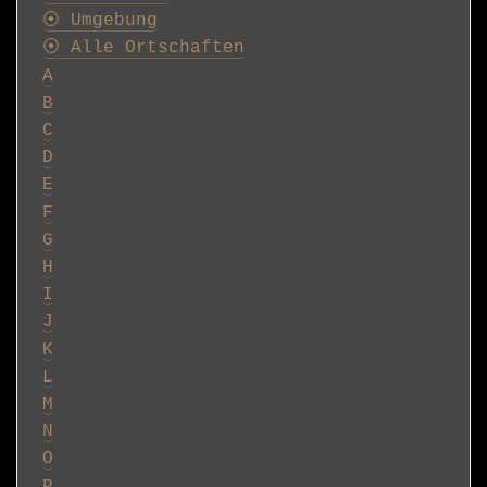
G
H
I
J
K
L
M
N
O
P
Q
R
S
T
U
V
W
X