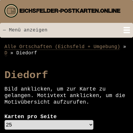
Direkt
zum
Inhalt
— Menü anzeigen
Menü
Startseite
Neu hinzugefügt
Postkarten
Bildarchiv
Videos
Suche
Kontakt
Links
Spende
Alle Ortschaften (Eichsfeld + Umgebung)
Pfadnavigation
D
Diedorf
Diedorf
Bild anklicken, um zur Karte zu
gelangen. Motivtext anklicken, um die
Motivübersicht aufzurufen.
Karten pro Seite