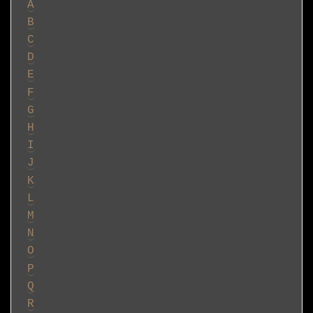
A
B
C
D
E
F
G
H
I
J
K
L
M
N
O
P
Q
R