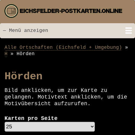
Direkt
zum
Inhalt
— Menü anzeigen
Menü
Startseite
Neu hinzugefügt
Postkarten
Bildarchiv
Videos
Suche
Kontakt
Links
Spende
Alle Ortschaften (Eichsfeld + Umgebung)
Pfadnavigation
H
Hörden
Hörden
Bild anklicken, um zur Karte zu
gelangen. Motivtext anklicken, um die
Motivübersicht aufzurufen.
Karten pro Seite