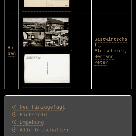
Gastwirtscha
ft
,
Hör
-
Fleischerei
,
den
Hermann
Peter
Postkarten
⦿ Neu hinzugefügt
⦿ Eichsfeld
⦿ Umgebung
⦿ Alle Ortschaften