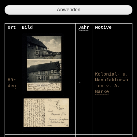
Ort
Bild
Jahr
Motive
Kolonial- u.
Hör
Manufakturwa
-
den
ren v. A.
Barke