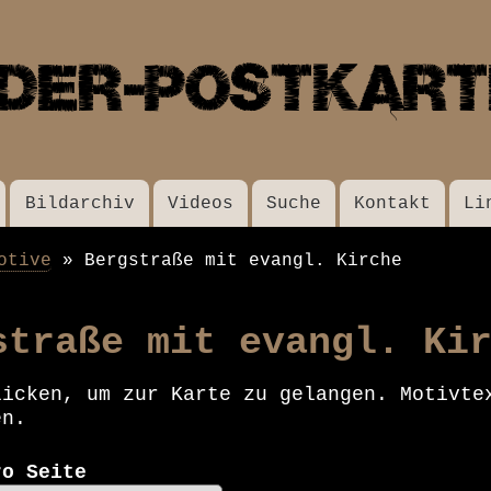
Direkt
zum
Inhalt
Bildarchiv
Videos
Suche
Kontakt
Li
otive
Bergstraße mit evangl. Kirche
straße mit evangl. Ki
licken, um zur Karte zu gelangen. Motivte
en.
ro Seite