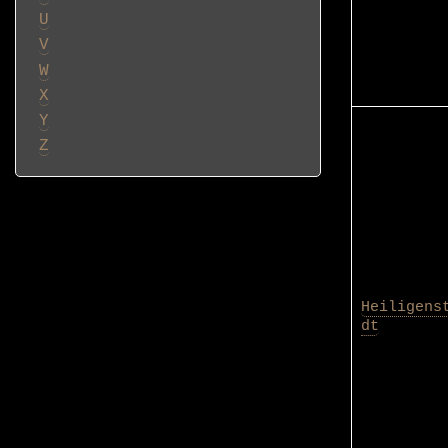
U
V
W
X
Y
Z
Heiligens
dt