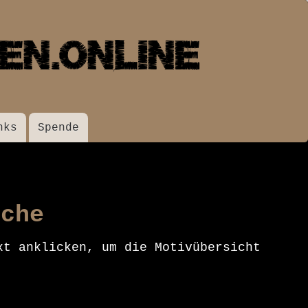
nks
Spende
rche
xt anklicken, um die Motivübersicht