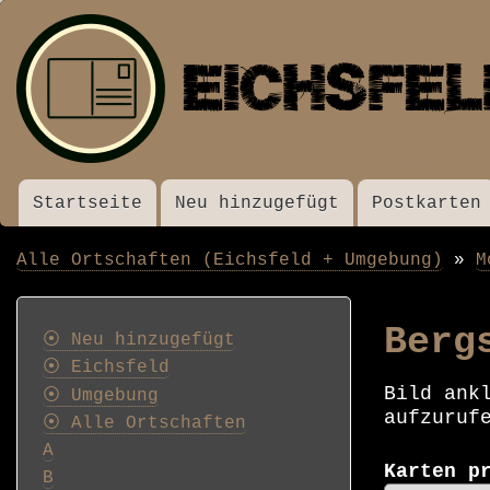
Startseite
Neu hinzugefügt
Postkarten
Menü
Alle Ortschaften (Eichsfeld + Umgebung)
M
Pfadnavigation
Postkarten
Berg
⦿ Neu hinzugefügt
⦿ Eichsfeld
Bild ank
⦿ Umgebung
aufzuruf
⦿ Alle Ortschaften
A
Karten p
B