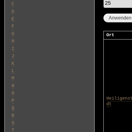
C
D
E
F
G
Ort
H
I
J
K
L
M
N
O
Heiligens
P
dt
Q
R
S
T