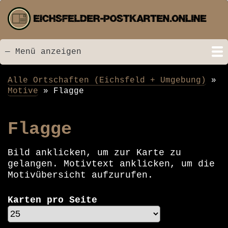
Direkt
zum
Inhalt
— Menü anzeigen
Menü
Startseite
Neu hinzugefügt
Postkarten
Bildarchiv
Videos
Suche
Kontakt
Links
Spende
Alle Ortschaften (Eichsfeld + Umgebung)
Pfadnavigation
Motive
Flagge
Flagge
Bild anklicken, um zur Karte zu
gelangen. Motivtext anklicken, um die
Motivübersicht aufzurufen.
Karten pro Seite