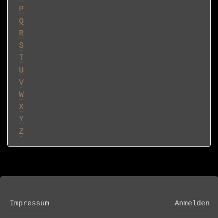
P
Q
R
S
T
U
V
W
X
Y
Z
Impressum
Anmelden
FOOTER
USER
MENU
ACCOUNT