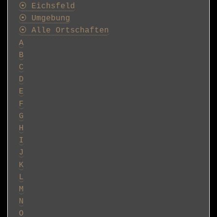
⦿ Eichsfeld
⦿ Umgebung
⦿ Alle Ortschaften
A
B
C
D
E
F
G
H
I
J
K
L
M
N
O