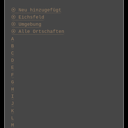
Postkarten
⦿ Neu hinzugefügt
⦿ Eichsfeld
⦿ Umgebung
⦿ Alle Ortschaften
A
B
C
D
E
F
G
H
I
J
K
L
M