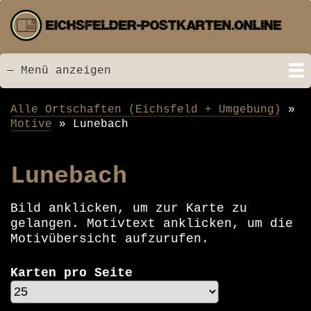
Direkt
zum
Inhalt
— Menü anzeigen
Menü
Startseite
Neu hinzugefügt
Postkarten
Bildarchiv
Videos
Suche
Kontakt
Links
Spende
Alle Ortschaften (Eichsfeld + Umgebung)
Pfadnavigation
Motive
Lunebach
Lunebach
Bild anklicken, um zur Karte zu
gelangen. Motivtext anklicken, um die
Motivübersicht aufzurufen.
Karten pro Seite