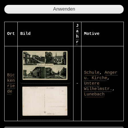
J
a
Ort
Bild
Motive
h
r
Schule
,
Anger
Bic
u. Kirche
,
ken
-
Untere
rie
Wilhelmstr.
,
de
Lunebach