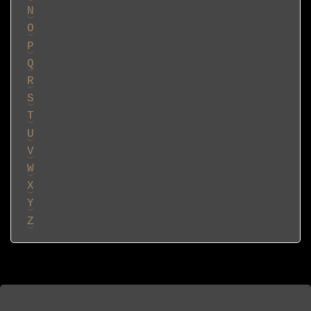
N
O
P
Q
R
S
T
U
V
W
X
Y
Z