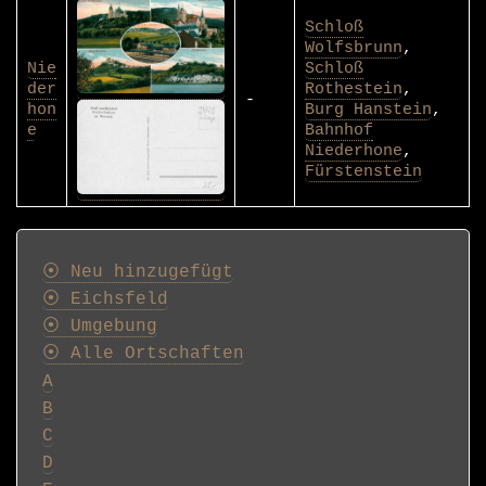
Schloß
Wolfsbrunn
,
Nie
Schloß
der
Rothestein
,
-
hon
Burg Hanstein
,
e
Bahnhof
Niederhone
,
Fürstenstein
Postkarten
⦿ Neu hinzugefügt
⦿ Eichsfeld
⦿ Umgebung
⦿ Alle Ortschaften
A
B
C
D