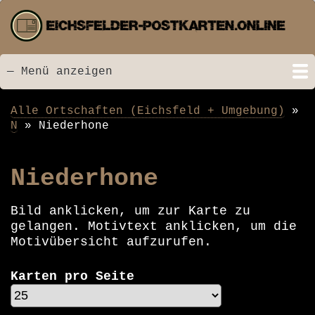
Direkt
zum
Inhalt
— Menü anzeigen
Menü
Startseite
Neu hinzugefügt
Postkarten
Bildarchiv
Videos
Suche
Kontakt
Links
Spende
Alle Ortschaften (Eichsfeld + Umgebung)
Pfadnavigation
N
Niederhone
Niederhone
Bild anklicken, um zur Karte zu
gelangen. Motivtext anklicken, um die
Motivübersicht aufzurufen.
Karten pro Seite