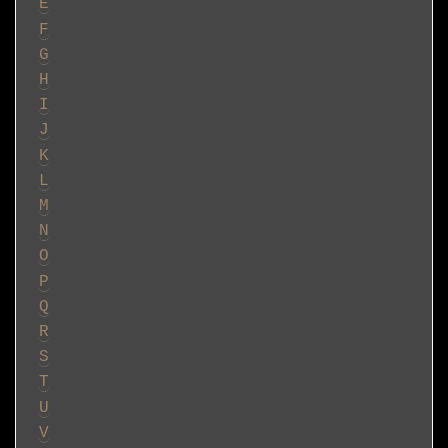
E
F
G
H
I
J
K
L
M
N
O
P
Q
R
S
T
U
V