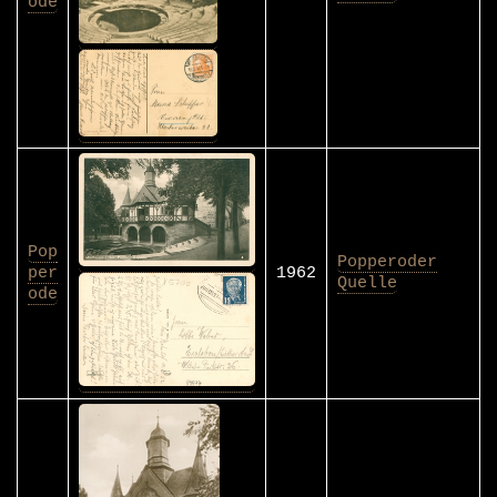
ode
Pop
Popperoder
per
1962
Quelle
ode