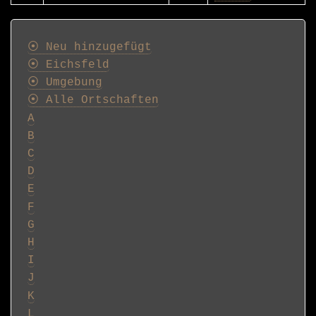
Postkarten
⦿ Neu hinzugefügt
⦿ Eichsfeld
⦿ Umgebung
⦿ Alle Ortschaften
A
B
C
D
E
F
G
H
I
J
K
L