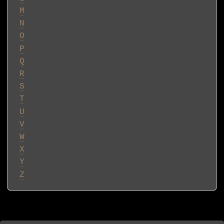
M
N
O
P
Q
R
S
T
U
V
W
X
Y
Z