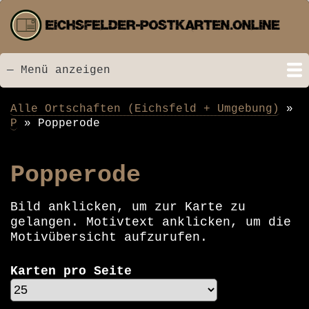
Direkt
zum
Inhalt
— Menü anzeigen
Menü
Startseite
Neu hinzugefügt
Postkarten
Bildarchiv
Videos
Suche
Kontakt
Links
Spende
Alle Ortschaften (Eichsfeld + Umgebung)
Pfadnavigation
P
Popperode
Popperode
Bild anklicken, um zur Karte zu
gelangen. Motivtext anklicken, um die
Motivübersicht aufzurufen.
Karten pro Seite