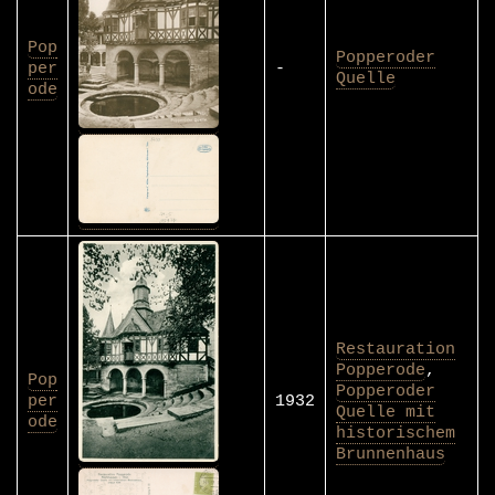
Pop
Popperoder
per
-
Quelle
ode
Restauration
Popperode
,
Pop
Popperoder
per
1932
Quelle mit
ode
historischem
Brunnenhaus