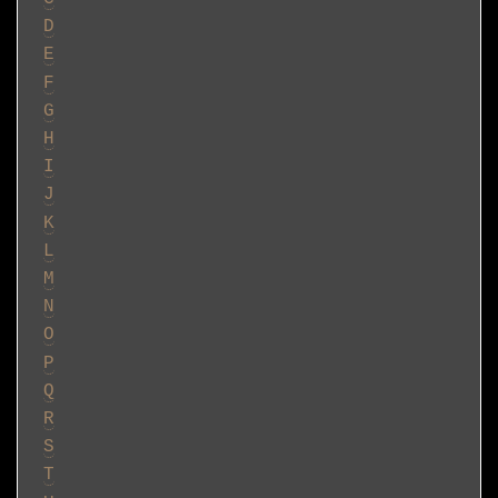
D
E
F
G
H
I
J
K
L
M
N
O
P
Q
R
S
T