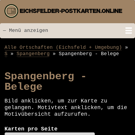
Direkt
zum
Inhalt
— Menü anzeigen
Menü
Startseite
Neu hinzugefügt
Postkarten
Bildarchiv
Videos
Suche
Kontakt
Links
Spende
Alle Ortschaften (Eichsfeld + Umgebung)
Pfadnavigation
S
Spangenberg
Spangenberg - Belege
Spangenberg -
Belege
Bild anklicken, um zur Karte zu
gelangen. Motivtext anklicken, um die
Motivübersicht aufzurufen.
Karten pro Seite