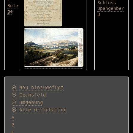
-
Schloss
Bele
Spangenber
ge
g
Postkarten
⦿ Neu hinzugefügt
⦿ Eichsfeld
⦿ Umgebung
⦿ Alle Ortschaften
A
B
C