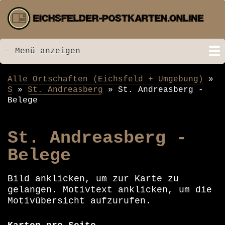
Direkt
zum
Inhalt
— Menü anzeigen
Menü
Startseite
Neu hinzugefügt
Postkarten
Bildarchiv
Videos
Suche
Kontakt
Links
Spende
Alle Ortschaften (Eichsfeld + Umgebung)
Pfadnavigation
S
St. Andreasberg
St. Andreasberg -
Belege
St. Andreasberg -
Belege
Bild anklicken, um zur Karte zu
gelangen. Motivtext anklicken, um die
Motivübersicht aufzurufen.