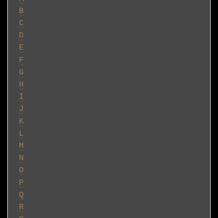
B
C
D
E
F
G
H
I
J
K
L
M
N
O
P
Q
R