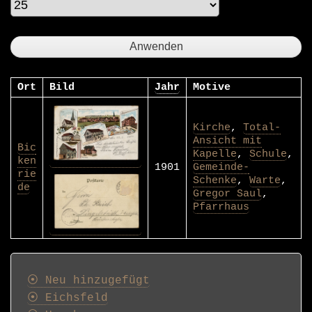
Ort
Bild
Jahr
Motive
Kirche
,
Total-
Ansicht mit
Bic
Kapelle
,
Schule
,
ken
1901
Gemeinde-
rie
Schenke
,
Warte
,
de
Gregor Saul
,
Pfarrhaus
Postkarten
⦿ Neu hinzugefügt
⦿ Eichsfeld