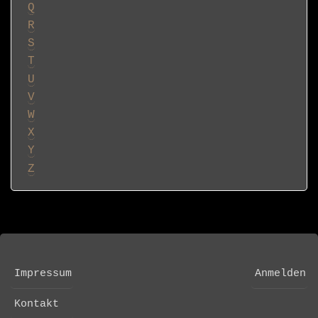
Q
R
S
T
U
V
W
X
Y
Z
Impressum
Anmelden
FOOTER
USER
MENU
ACCOUNT
Kontakt
MENU