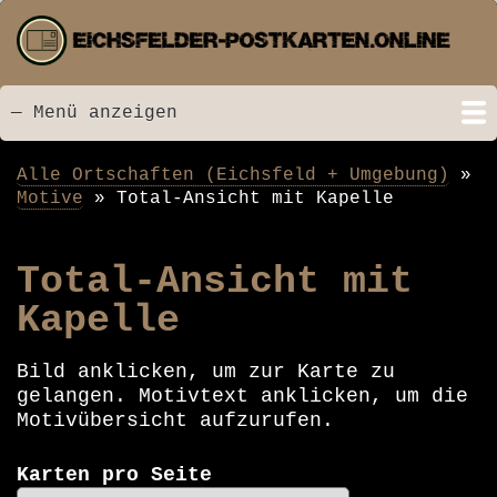
Direkt
zum
Inhalt
— Menü anzeigen
Menü
Startseite
Neu hinzugefügt
Postkarten
Bildarchiv
Videos
Suche
Kontakt
Links
Spende
Alle Ortschaften (Eichsfeld + Umgebung)
Pfadnavigation
Motive
Total-Ansicht mit Kapelle
Total-Ansicht mit
Kapelle
Bild anklicken, um zur Karte zu
gelangen. Motivtext anklicken, um die
Motivübersicht aufzurufen.
Karten pro Seite