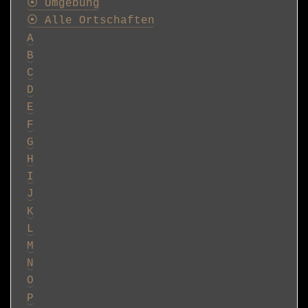
⦿ Umgebung
⦿ Alle Ortschaften
A
B
C
D
E
F
G
H
I
J
K
L
M
N
O
P